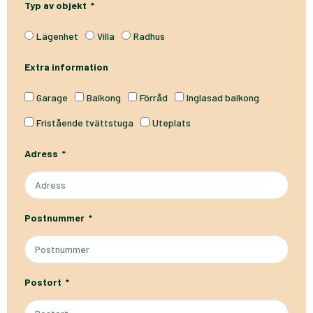
Typ av objekt
Lägenhet
Villa
Radhus
Extra information
Garage
Balkong
Förråd
Inglasad balkong
Fristående tvättstuga
Uteplats
Adress
Postnummer
Postort