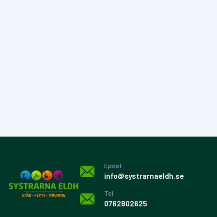
Epost
info@systrarnaeldh.se
Tel
0762802625